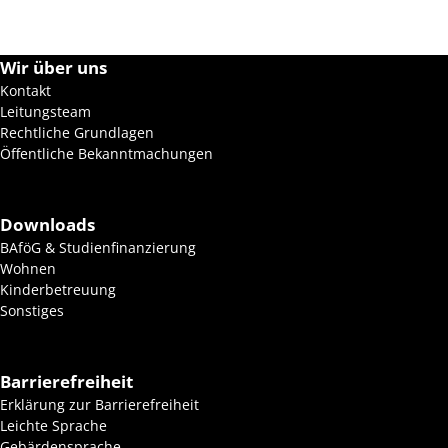
n
Wir über uns
,
Kontakt
N
Leitungsteam
Rechtliche Grundlagen
a
Öffentliche Bekanntmachungen
v
Downloads
i
BAföG & Studienfinanzierung
Wohnen
g
Kinderbetreuung
Sonstiges
a
t
Barrierefreiheit
i
Erklärung zur Barrierefreiheit
Leichte Sprache
o
Gebärdensprache