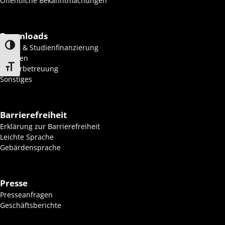
Öffentliche Bekanntmachungen
Downloads
Umschalten auf hohe Kontraste
BAföG & Studienfinanzierung
Wohnen
Schrift vergrößern
Kinderbetreuung
Sonstiges
Barrierefreiheit
Erklärung zur Barrierefreiheit
Leichte Sprache
Gebärdensprache
Presse
Presseanfragen
Geschäftsberichte