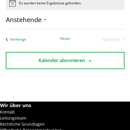
Es wurden keine Ergebnisse gefunden.
H
i
n
Anstehende
w
e
D
i
s
a
Heute
Nächste
Veranstaltungen
Vorherige
t
Veranst
u
m
Kalender abonnieren
w
ä
h
l
e
n
.
Wir über uns
Kontakt
Leitungsteam
Rechtliche Grundlagen