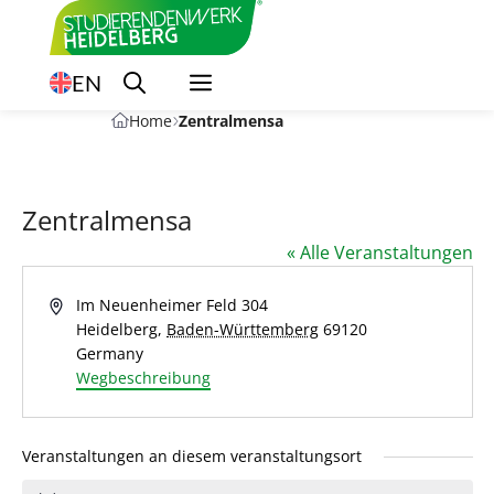
Zum
Inhalt
springen
EN
Home
Zentralmensa
Zentralmensa
« Alle Veranstaltungen
A
Im Neuenheimer Feld 304
d
Heidelberg
,
Baden-Württemberg
69120
r
Germany
e
Wegbeschreibung
s
s
e
Veranstaltungen an diesem veranstaltungsort